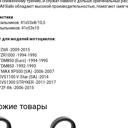
 сниженному трению, и служат намного дольше оригинальных рас
All Balls обладают высокой производительностью, помогают смягчи
истики
альников: 41х53х8/10,5
пыльников: 41х53х10
 для моделей мотоциклов:
Z6R -2009-2015
ZR1000 -1994-1995
DM850 (Euro) -1994-1995
DM850 -1992-1993
MAX XP500 (SA) -2006-2007
S1100 V-Star (SA) -2014
VS1300 STRYKER -2011-2017
ZF-R6 -2006-2015
ожие товары