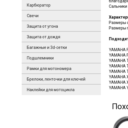
благодаря
Карбюратор
Сальники 
Свечи
Характер
Размеры с
Защита от угона
Размеры 
Защита от дождя
Подходит
Багажные и 3d-сетки
YAMAHA F
YAMAHA F
Подшлемники
YAMAHA T
YAMAHA T
Рамки для мотономера
YAMAHA T
YAMAHA XV
Брелоки, ленточки для ключей
YAMAHA X
YAMAHA Y
Наклейки для мотоцикла
Пох