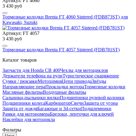
Артикул: FT 4060
3 430 руб
Тормозные колодки Brenta FT 4060 Sintered (FDB873ST) для
Kawasaki, Suzuki
Артикул: FT 4057
3 430 руб
Тормозные колодки Brenta FT 4057 Sintered (FDB781ST)
Каталог товаров
Запчасти для Honda CB 400
Чехлы для мотоциклов
Держатели телефона на рули
Туристическое снаряжение
Сумки / рюкзаки
Мотохимия
Цепи привода
Звёзды
Направляющие пера
Прокладки мотора
Тормозные колодки
Масляные фильтры
Воздушные фильтры
Сальники-пыльники вилки
Подшипники рулевой колонки
Подшипники колеса
Карбюратор
Свечи
Защита от угона
Защита от дождя
Багажные и 3d-сетки
Подшлемники
Рамки для мотономера
Брелоки, ленточки для ключей
Наклейки для мотоцикла
Фильтры
Цена