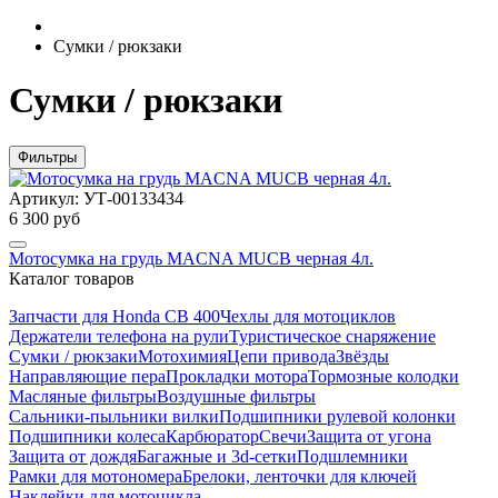
Сумки / рюкзаки
Сумки / рюкзаки
Фильтры
Артикул: УТ-00133434
6 300 руб
Мотосумка на грудь MACNA MUCB черная 4л.
Каталог товаров
Запчасти для Honda CB 400
Чехлы для мотоциклов
Держатели телефона на рули
Туристическое снаряжение
Сумки / рюкзаки
Мотохимия
Цепи привода
Звёзды
Направляющие пера
Прокладки мотора
Тормозные колодки
Масляные фильтры
Воздушные фильтры
Сальники-пыльники вилки
Подшипники рулевой колонки
Подшипники колеса
Карбюратор
Свечи
Защита от угона
Защита от дождя
Багажные и 3d-сетки
Подшлемники
Рамки для мотономера
Брелоки, ленточки для ключей
Наклейки для мотоцикла