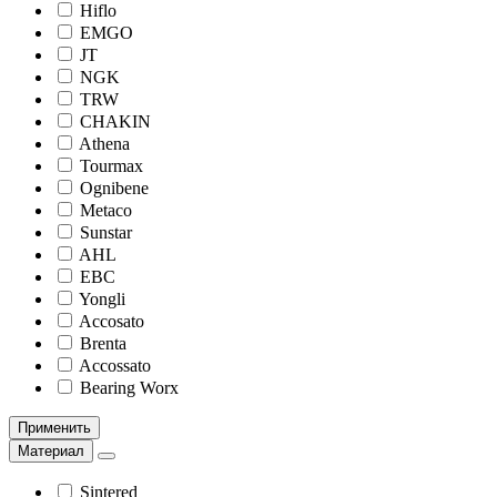
Hiflo
EMGO
JT
NGK
TRW
CHAKIN
Athena
Tourmax
Ognibene
Metaco
Sunstar
AHL
EBC
Yongli
Accosato
Brenta
Accossato
Bearing Worx
Применить
Материал
Sintered