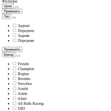
Фильтры
Цена
Применить
Тип
Задние
Передние
Задняя
Передняя
Применить
Бренд
Ferodo
Champion
Regina
Brembo
Newfren
Arashi
Ariete
Afam
All Balls Racing
DID