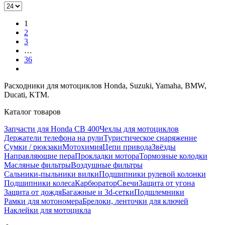
1
2
3
…
36
Расходники для мотоциклов Honda, Suzuki, Yamaha, BMW,
Ducati, KTM.
Каталог товаров
Запчасти для Honda CB 400
Чехлы для мотоциклов
Держатели телефона на рули
Туристическое снаряжение
Сумки / рюкзаки
Мотохимия
Цепи привода
Звёзды
Направляющие пера
Прокладки мотора
Тормозные колодки
Масляные фильтры
Воздушные фильтры
Сальники-пыльники вилки
Подшипники рулевой колонки
Подшипники колеса
Карбюратор
Свечи
Защита от угона
Защита от дождя
Багажные и 3d-сетки
Подшлемники
Рамки для мотономера
Брелоки, ленточки для ключей
Наклейки для мотоцикла