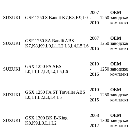
2007
OEM
SUZUKI
GSF 1250 S Bandit K7,K8,K9,L0
-
1250
заводска
2010
комплек
2007
OEM
GSF 1250 SA Bandit ABS
SUZUKI
-
1250
заводска
K7,K8,K9,L0,L1,L2,L3,L4,L5,L6
2016
комплек
2010
OEM
GSX 1250 FA ABS
SUZUKI
-
1250
заводска
L0,L1,L2,L3,L4,L5,L6
2016
комплек
2010
OEM
GSX 1250 FA ST Traveller ABS
SUZUKI
-
1250
заводска
L0,L1,L2,L3,L4,L5
2015
комплек
2008
OEM
GSX 1300 BK B-King
SUZUKI
-
1300
заводска
K8,K9,L0,L1,L2
2012
комплек