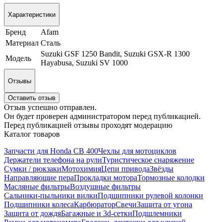
Характеристики
Бренд
Afam
Материал
Сталь
Suzuki GSF 1250 Bandit, Suzuki GSX-R 1300
Модель
Hayabusa, Suzuki SV 1000
Отзывы
Оставить отзыв
Отзыв успешно отправлен.
Он будет проверен администратором перед публикацией.
Перед публикацией отзывы проходят модерацию
Каталог товаров
Запчасти для Honda CB 400
Чехлы для мотоциклов
Держатели телефона на рули
Туристическое снаряжение
Сумки / рюкзаки
Мотохимия
Цепи привода
Звёзды
Направляющие пера
Прокладки мотора
Тормозные колодки
Масляные фильтры
Воздушные фильтры
Сальники-пыльники вилки
Подшипники рулевой колонки
Подшипники колеса
Карбюратор
Свечи
Защита от угона
Защита от дождя
Багажные и 3d-сетки
Подшлемники