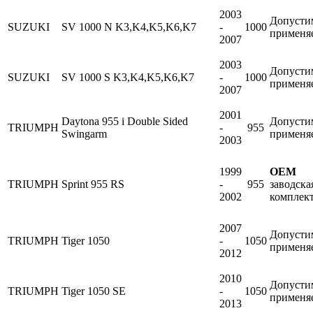
2003
Допусти
SUZUKI
SV 1000 N K3,K4,K5,K6,K7
-
1000
применя
2007
2003
Допусти
SUZUKI
SV 1000 S K3,K4,K5,K6,K7
-
1000
применя
2007
2001
Daytona 955 i Double Sided
Допусти
TRIUMPH
-
955
Swingarm
применя
2003
1999
OEM
TRIUMPH
Sprint 955 RS
-
955
заводска
2002
комплек
2007
Допусти
TRIUMPH
Tiger 1050
-
1050
применя
2012
2010
Допусти
TRIUMPH
Tiger 1050 SE
-
1050
применя
2013