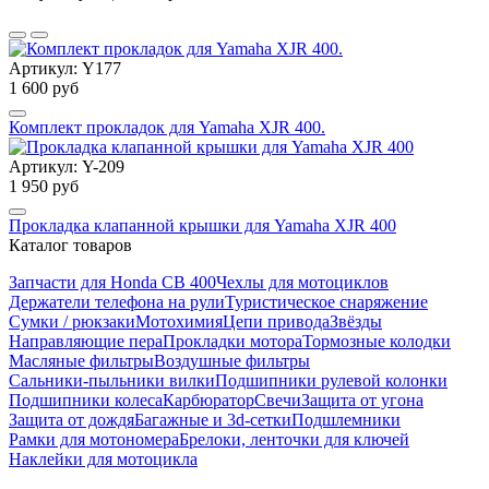
Артикул: Y177
1 600 руб
Комплект прокладок для Yamaha XJR 400.
Артикул: Y-209
1 950 руб
Прокладка клапанной крышки для Yamaha XJR 400
Каталог товаров
Запчасти для Honda CB 400
Чехлы для мотоциклов
Держатели телефона на рули
Туристическое снаряжение
Сумки / рюкзаки
Мотохимия
Цепи привода
Звёзды
Направляющие пера
Прокладки мотора
Тормозные колодки
Масляные фильтры
Воздушные фильтры
Сальники-пыльники вилки
Подшипники рулевой колонки
Подшипники колеса
Карбюратор
Свечи
Защита от угона
Защита от дождя
Багажные и 3d-сетки
Подшлемники
Рамки для мотономера
Брелоки, ленточки для ключей
Наклейки для мотоцикла