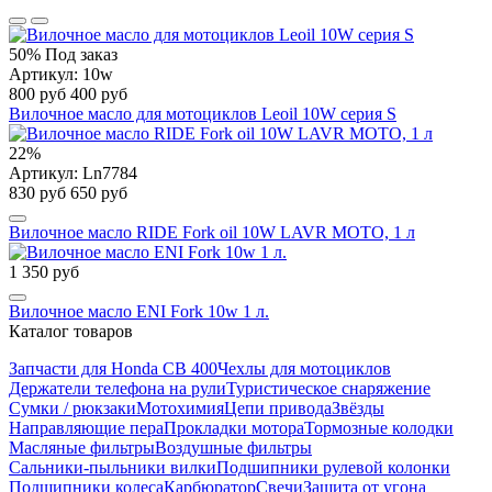
50%
Под заказ
Артикул: 10w
800 руб
400 руб
Вилочное масло для мотоциклов Leoil 10W серия S
22%
Артикул: Ln7784
830 руб
650 руб
Вилочное масло RIDE Fork oil 10W LAVR MOTO, 1 л
1 350 руб
Вилочное масло ENI Fork 10w 1 л.
Каталог товаров
Запчасти для Honda CB 400
Чехлы для мотоциклов
Держатели телефона на рули
Туристическое снаряжение
Сумки / рюкзаки
Мотохимия
Цепи привода
Звёзды
Направляющие пера
Прокладки мотора
Тормозные колодки
Масляные фильтры
Воздушные фильтры
Сальники-пыльники вилки
Подшипники рулевой колонки
Подшипники колеса
Карбюратор
Свечи
Защита от угона