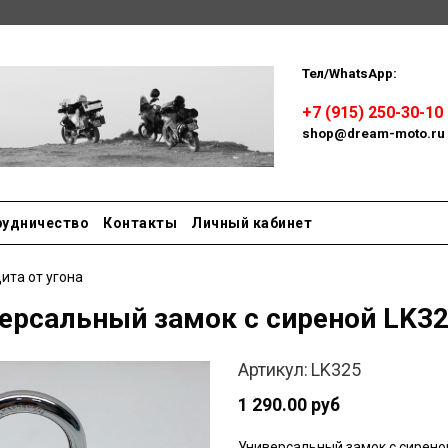
Тел/WhatsApp:
Пн-сб: 
+7 (915) 250-30-10
shop@dream-moto.ru
рудничество
Контакты
Личный кабинет
ита от угона
ерсальный замок с сиреной LK32
Артикул:
LK325
1 290.00 руб
Универсальный замок с сиреной