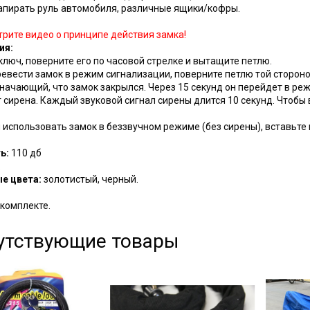
апирать руль автомобиля, различные ящики/кофры.
рите видео о принципе действия замка!
ия:
ключ, поверните его по часовой стрелке и вытащите петлю.
евести замок в режим сигнализации, поверните петлю той стороной
значающий, что замок закрылся. Через 15 секунд он перейдет в ре
 сирена. Каждый звуковой сигнал сирены длится 10 секунд. Чтобы
использовать замок в беззвучном режиме (без сирены), вставьте 
ь:
110 дб
.
е цвета:
золотистый, черный.
 комплекте.
утствующие товары