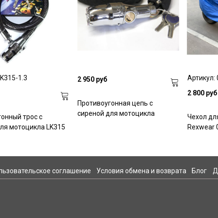
LK315-1.3
Артикул:
2 950 руб
2 800 руб
Противоугонная цепь с
сиреной для мотоцикла
онный трос с
Чехол дл
ля мотоцикла LK315
Rexwear 
льзовательское соглашение
Условия обмена и возврата
Блог
Д