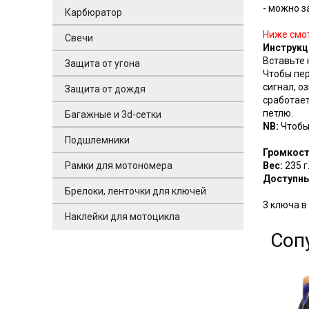
- можно з
Карбюратор
Ниже смот
Свечи
Инструкц
Вставьте 
Защита от угона
Чтобы пер
сигнал, о
Защита от дождя
сработает
петлю.
Багажные и 3d-сетки
NB:
Чтобы 
Подшлемники
Громкост
Рамки для мотономера
Вес:
235 г
Доступны
Брелоки, ленточки для ключей
3 ключа в
Наклейки для мотоцикла
Соп