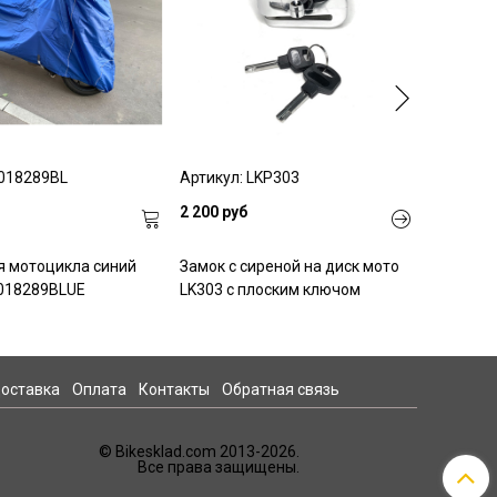
 018289BL
Артикул: LKP303
Артикул: 
2 200 руб
1 590 ру
я мотоцикла синий
Замок с сиреной на диск мото
Блокира
018289BLUE
LK303 с плоским ключом
оставка
Оплата
Контакты
Обратная связь
© Bikesklad.com 2013-2026.
Все права защищены.