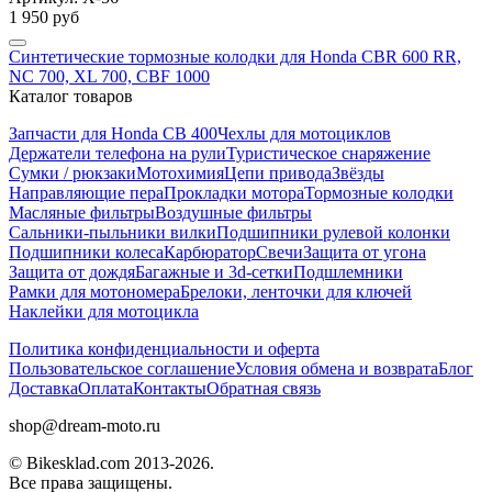
1 950 руб
Синтетические тормозные колодки для Honda CBR 600 RR,
NC 700, XL 700, CBF 1000
Каталог товаров
Запчасти для Honda CB 400
Чехлы для мотоциклов
Держатели телефона на рули
Туристическое снаряжение
Сумки / рюкзаки
Мотохимия
Цепи привода
Звёзды
Направляющие пера
Прокладки мотора
Тормозные колодки
Масляные фильтры
Воздушные фильтры
Сальники-пыльники вилки
Подшипники рулевой колонки
Подшипники колеса
Карбюратор
Свечи
Защита от угона
Защита от дождя
Багажные и 3d-сетки
Подшлемники
Рамки для мотономера
Брелоки, ленточки для ключей
Наклейки для мотоцикла
Политика конфиденциальности и оферта
Пользовательское соглашение
Условия обмена и возврата
Блог
Доставка
Оплата
Контакты
Обратная связь
shop@dream-moto.ru
© Bikesklad.com 2013-2026.
Все права защищены.