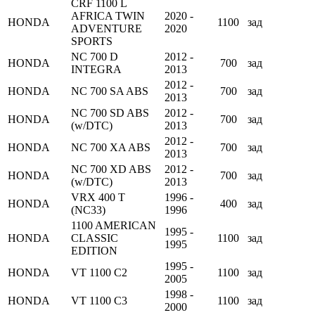
CRF 1100 L
AFRICA TWIN
2020 -
HONDA
1100
зад
ADVENTURE
2020
SPORTS
NC 700 D
2012 -
HONDA
700
зад
INTEGRA
2013
2012 -
HONDA
NC 700 SA ABS
700
зад
2013
NC 700 SD ABS
2012 -
HONDA
700
зад
(w/DTC)
2013
2012 -
HONDA
NC 700 XA ABS
700
зад
2013
NC 700 XD ABS
2012 -
HONDA
700
зад
(w/DTC)
2013
VRX 400 T
1996 -
HONDA
400
зад
(NC33)
1996
1100 AMERICAN
1995 -
HONDA
CLASSIC
1100
зад
1995
EDITION
1995 -
HONDA
VT 1100 C2
1100
зад
2005
1998 -
HONDA
VT 1100 C3
1100
зад
2000