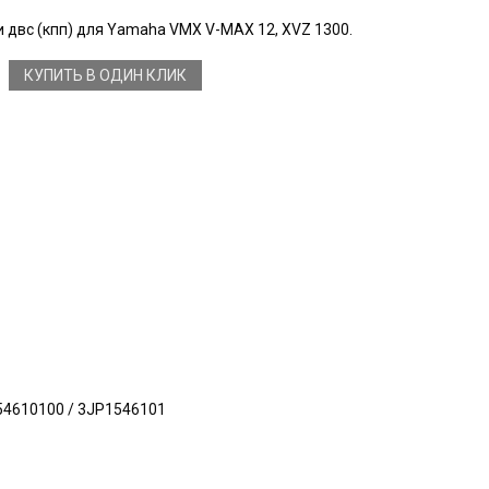
 двс (кпп) для Yamaha VMX V-MAX 12, XVZ 1300.
КУПИТЬ В ОДИН КЛИК
54610100 / 3JP1546101