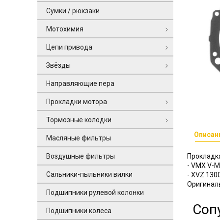
Сумки / рюкзаки
Мотохимия
Цепи привода
Звёзды
Направляющие пера
Прокладки мотора
Тормозные колодки
Описан
Масляные фильтры
Воздушные фильтры
Прокладка
- VMX V-M
Сальники-пыльники вилки
- XVZ 1300
Оригиналь
Подшипники рулевой колонки
Соп
Подшипники колеса