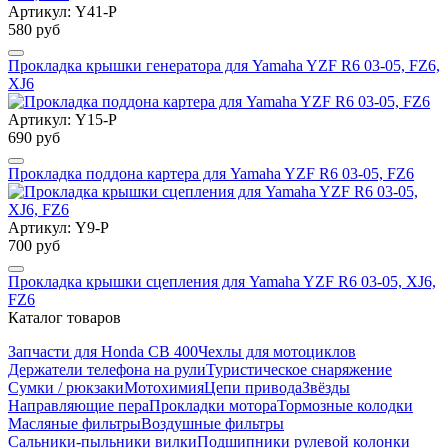
Артикул: Y41-P
580 руб
Прокладка крышки генератора для Yamaha YZF R6 03-05, FZ6,
XJ6
Артикул: Y15-P
690 руб
Прокладка поддона картера для Yamaha YZF R6 03-05, FZ6
Артикул: Y9-P
700 руб
Прокладка крышки сцепления для Yamaha YZF R6 03-05, XJ6,
FZ6
Каталог товаров
Запчасти для Honda CB 400
Чехлы для мотоциклов
Держатели телефона на рули
Туристическое снаряжение
Сумки / рюкзаки
Мотохимия
Цепи привода
Звёзды
Направляющие пера
Прокладки мотора
Тормозные колодки
Масляные фильтры
Воздушные фильтры
Сальники-пыльники вилки
Подшипники рулевой колонки