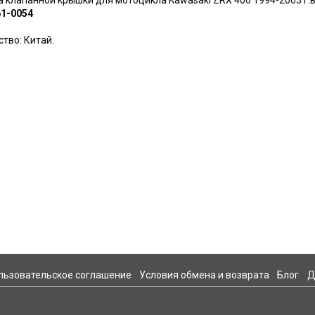
а клапанной крышки для мотоцикла
Kawasaki ZRX 400 1994-2003 г.в
61-0054
тво: Китай.
льзовательское соглашение
Условия обмена и возврата
Блог
Д