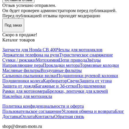
Отзыв успешно отправлен.
Он будет проверен администратором перед публикацией.
Перед публикацией отзывы проходят модерацию
Под заказ
Скоро в продаже!
Каталог товаров
Запчасти для Honda CB 400
Чехлы для мотоциклов
Держатели телефона на рули
Туристическое снаряжение
Сумки / рюкзаки
Мотохимия
Цепи привода
Звёзды
Направляющие пера
Прокладки мотора
Тормозные колодки
Масляные фильтры
Воздушные фильтры
Сальники-пыльники вилки
Подшипники рулевой колонки
Подшипники колеса
Карбюратор
Свечи
Защита от угона
Защита от дождя
Багажные и 3d-сетки
Подшлемники
Рамки для мотономера
Брелоки, ленточки для ключей
Наклейки для мотоцикла
Политика конфиденциальности и оферта
Пользовательское соглашение
Условия обмена и возврата
Блог
Доставка
Оплата
Контакты
Обратная связь
shop@dream-moto.ru