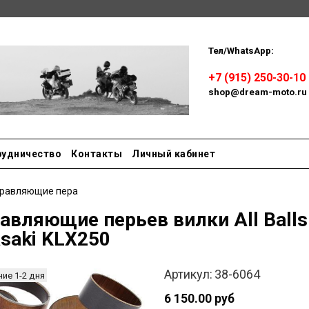
Тел/WhatsApp:
Пн-сб: 
+7 (915) 250-30-10
shop@dream-moto.ru
рудничество
Контакты
Личный кабинет
равляющие пера
авляющие перьев вилки All Balls
saki KLX250
Артикул:
38-6064
ие 1-2 дня
6 150.00 руб