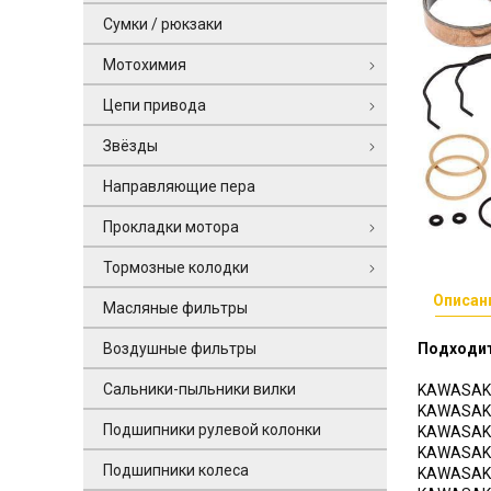
Сумки / рюкзаки
Мотохимия
Цепи привода
Звёзды
Направляющие пера
Прокладки мотора
Тормозные колодки
Описан
Масляные фильтры
Воздушные фильтры
Подходит
Сальники-пыльники вилки
KAWASAKI
KAWASAKI
Подшипники рулевой колонки
KAWASAKI
KAWASAKI
Подшипники колеса
KAWASAKI