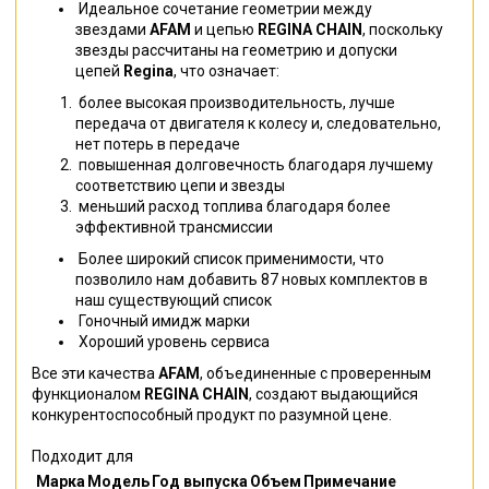
Идеальное сочетание геометрии между
звездами
AFAM
и цепью
REGINA CHAIN
, поскольку
звезды рассчитаны на геометрию и допуски
цепей
Regina
, что означает:
более высокая производительность, лучше
передача от двигателя к колесу и, следовательно,
нет потерь в передаче
повышенная долговечность благодаря лучшему
соответствию цепи и звезды
меньший расход топлива благодаря более
эффективной трансмиссии
Более широкий список применимости, что
позволило нам добавить 87 новых комплектов в
наш существующий список
Гоночный имидж марки
Хороший уровень сервиса
Все эти качества
AFAM
, объединенные с проверенным
функционалом
REGINA CHAIN
, создают выдающийся
конкурентоспособный продукт по разумной цене.
Подходит для
Марка
Модель
Год выпуска
Объем
Примечание