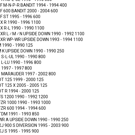
F M-N-P-R BANDIT
1994 - 1994
400
F 600 BANDIT
2000 - 2004
600
F ST
1995 - 1996
600
X R
1990 - 1996
1100
X R-L
1990 - 1990
1100
XR L ⁄ M ⁄ N UPSIDE DOWN
1990 - 1992
1100
XR WP-WR UPSIDE DOWN
1993 - 1994
1100
M
1990 - 1990
125
 K UPSIDE DOWN
1990 - 1990
250
 S-L-UL
1990 - 1990
800
 L-LU
1990 - 1996
800
Z
1997 - 1997
800
Z MARAUDER
1997 - 2002
800
DT 125
1999 - 2000
125
DT 125 X
2005 - 2005
125
DT R
1994 - 2000
125
FS 1200
1990 - 1992
1200
FZR 1000
1990 - 1993
1000
FZR 600
1994 - 1994
600
TDM
1991 - 1993
850
WR A UPSIDE DOWN
1990 - 1990
250
XJ 900 S DIVERSION
1995 - 2003
900
XJ S
1995 - 1995
900