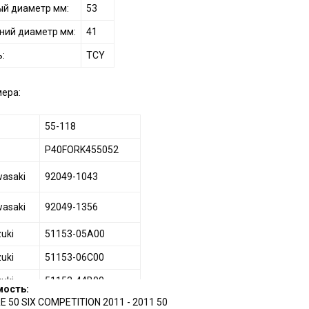
й диаметр мм:
53
ний диаметр мм:
41
:
TCY
мера:
55-118
P40FORK455052
asaki
92049-1043
asaki
92049-1356
uki
51153-05A00
uki
51153-06C00
uki
51153-44B00
мость:
E 50 SIX COMPETITION
2011 - 2011
50
maha
3SP-23145-L0