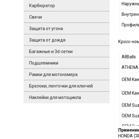
Наружны
Карбюратор
Внутрен
Свечи
Профиль
Защита от угона
Защита от дождя
Кросс-но
Багажные и 3d-сетки
AllBalls
Подшлемники
ATHENA
Рамки для мотономера
OEM Kaw
Брелоки, ленточки для ключей
OEM Kaw
Наклейки для мотоцикла
OEM Suz
OEM Suz
OEM Suz
Примени
HONDA
CR
OEM Ya