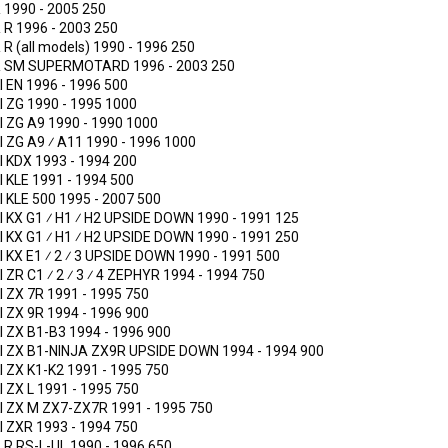
R
1990 - 2005
250
maha
4FM-23145-40
 R
1996 - 2003
250
 R (all models)
1990 - 1996
250
R SM SUPERMOTARD
1996 - 2003
250
I
EN
1996 - 1996
500
I
ZG
1990 - 1995
1000
I
ZG A9
1990 - 1990
1000
I
ZG A9 ⁄ A11
1990 - 1996
1000
I
KDX
1993 - 1994
200
I
KLE
1991 - 1994
500
I
KLE 500
1995 - 2007
500
I
KX G1 ⁄ H1 ⁄ H2 UPSIDE DOWN
1990 - 1991
125
I
KX G1 ⁄ H1 ⁄ H2 UPSIDE DOWN
1990 - 1991
250
I
KX E1 ⁄ 2 ⁄ 3 UPSIDE DOWN
1990 - 1991
500
I
ZR C1 ⁄ 2 ⁄ 3 ⁄ 4 ZEPHYR
1994 - 1994
750
I
ZX 7R
1991 - 1995
750
I
ZX 9R
1994 - 1996
900
I
ZX B1-B3
1994 - 1996
900
I
ZX B1-NINJA ZX9R UPSIDE DOWN
1994 - 1994
900
I
ZX K1-K2
1991 - 1995
750
I
ZX L
1991 - 1995
750
I
ZX M ZX7-ZX7R
1991 - 1995
750
I
ZXR
1993 - 1994
750
 R RS-L-UL
1990 - 1996
650