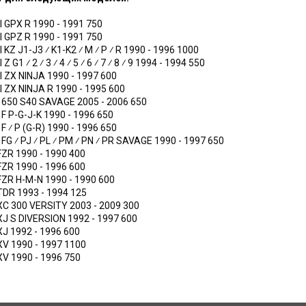
I
GPX R
1990 - 1991
750
I
GPZ R
1990 - 1991
750
I
KZ J1-J3 ⁄ K1-K2 ⁄ M ⁄ P ⁄ R
1990 - 1996
1000
I
Z G1 ⁄ 2 ⁄ 3 ⁄ 4 ⁄ 5 ⁄ 6 ⁄ 7 ⁄ 8 ⁄ 9
1994 - 1994
550
I
ZX NINJA
1990 - 1997
600
I
ZX NINJA R
1990 - 1995
600
 650 S40 SAVAGE
2005 - 2006
650
 F P-G-J-K
1990 - 1996
650
 F ⁄ P (G-R)
1990 - 1996
650
 FG ⁄ PJ ⁄ PL ⁄ PM ⁄ PN ⁄ PR SAVAGE
1990 - 1997
650
FZR
1990 - 1990
400
FZR
1990 - 1996
600
FZR H-M-N
1990 - 1990
600
TDR
1993 - 1994
125
XC 300 VERSITY
2003 - 2009
300
XJ S DIVERSION
1992 - 1997
600
XJ
1992 - 1996
600
XV
1990 - 1997
1100
XV
1990 - 1996
750