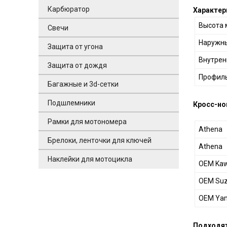
Карбюратор
Характер
Высота 
Свечи
Наружны
Защита от угона
Внутре
Защита от дождя
Профиль
Багажные и 3d-сетки
Подшлемники
Кросс-но
Рамки для мотономера
Athena
Брелоки, ленточки для ключей
Athena
Наклейки для мотоцикла
OEM Kaw
OEM Suz
OEM Ya
Подходят