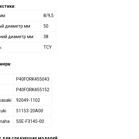
истики:
мм:
8/9,5
й диаметр мм:
50
нний диаметр мм:
38
:
TCY
мера:
P40FORK455043
P40FORK455152
asaki
92049-1102
uki
51153-20A00
maha
5SE-F3145-00
 для следующих моделей: