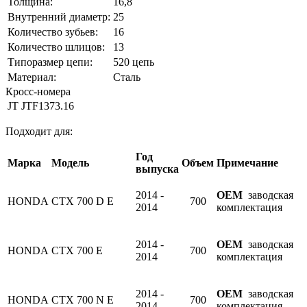
Толщина:
16,8
Внутренний диаметр:
25
Количество зубьев:
16
Количество шлицов:
13
Типоразмер цепи:
520 цепь
Материал:
Сталь
Кросс-номера
JT
JTF1373.16
Подходит для:
Год
Марка
Модель
Объем
Примечание
выпуска
2014 -
OEM
заводская
HONDA
CTX 700 D E
700
2014
комплектация
2014 -
OEM
заводская
HONDA
CTX 700 E
700
2014
комплектация
2014 -
OEM
заводская
HONDA
CTX 700 N E
700
2014
комплектация